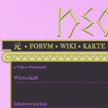
FORVM
WIKI
KARTE
»
Wiki
»
Wirtschaft
Wirtschaft
Inhaltsverzeichnis