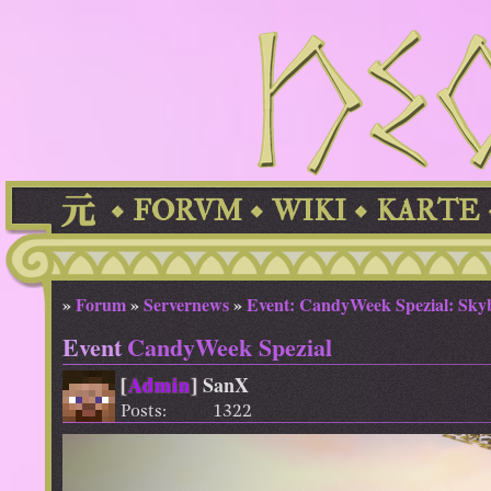
FORVM
WIKI
KARTE
»
Forum
»
Servernews
»
Event: CandyWeek Spezial: Skyb
Event
CandyWeek Spezial
[
Admin
]
SanX
Posts:
1322