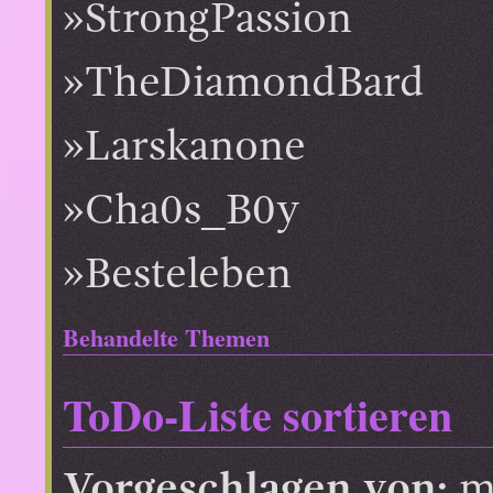
StrongPassion
TheDiamondBard
Larskanone
Cha0s_B0y
Besteleben
Behandelte Themen
ToDo-Liste sortieren
Vorgeschlagen von:
m