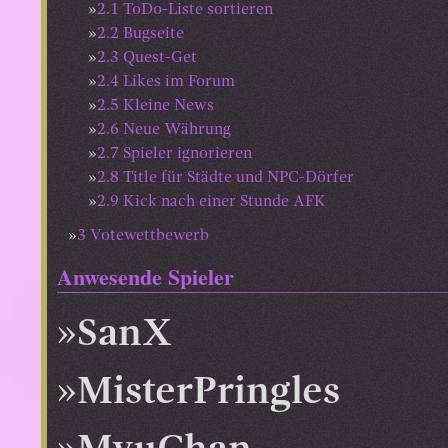
2.1
ToDo-Liste sortieren
2.2
Bugseite
2.3
Quest-Get
2.4
Likes im Forum
2.5
Kleine News
2.6
Neue Währung
2.7
Spieler ignorieren
2.8
Title für Städte und NPC-Dörfer
2.9
Kick nach einer Stunde AFK
3
Votewettbewerb
Anwesende Spieler
SanX
MisterPringles