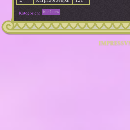
2
KarpadorSenpai
121
Kategorien:
Konferenz
IMPRESSV