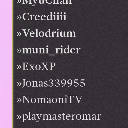
MyuChan
Creediiii
Velodrium
muni_rider
ExoXP
Jonas339955
NomaoniTV
playmasteromar