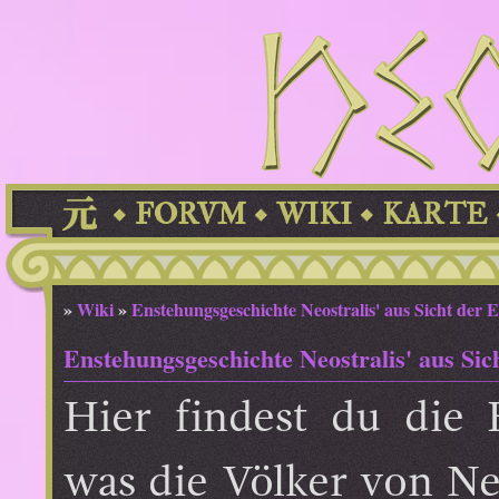
FORVM
WIKI
KARTE
»
Wiki
»
Enstehungsgeschichte Neostralis' aus Sicht der 
Enstehungsgeschichte Neostralis' aus Sic
Hier findest du die 
was die Völker von Neo