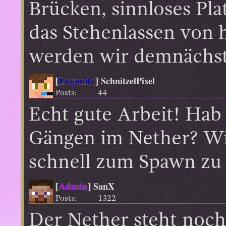
Brücken, sinnloses Pl
das Stehenlassen von h
werden wir demnächst 
[
Legende
]
SchnitzelPixel
Posts:
44
Echt gute Arbeit! Hab 
Gängen im Nether? Wi
schnell zum Spawn z
[
Admin
]
SanX
Posts:
1322
Der Nether steht noch 