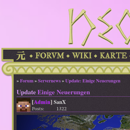
FORVM
WIKI
KARTE
»
Forum
»
Servernews
»
Update: Einige Neuerungen
Update
Einige Neuerungen
[
Admin
]
SanX
Posts:
1322