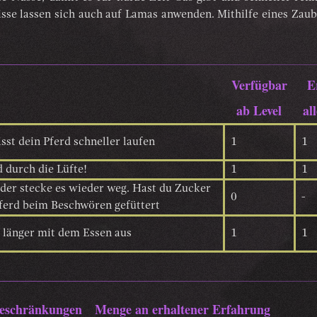
isse lassen sich auch auf Lamas anwenden. Mithilfe eines Zau
Verfügbar
E
ab Level
al
ässt dein Pferd schneller laufen
1
1
 durch die Lüfte!
1
1
der stecke es wieder weg. Hast du Zucker
0
-
Pferd beim Beschwören gefüttert
länger mit dem Essen aus
1
1
Beschränkungen
Menge an erhaltener Erfahrung