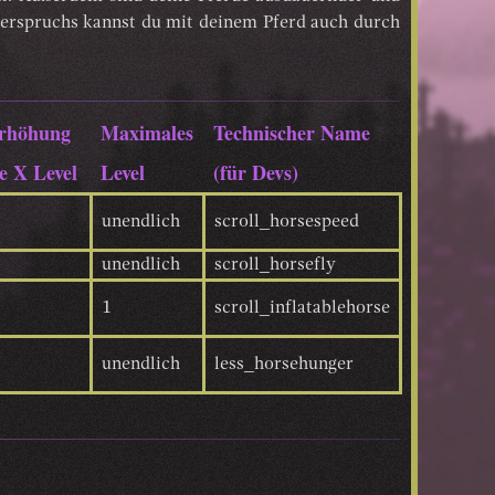
berspruchs kannst du mit deinem Pferd auch durch
rhöhung
Maximales
Technischer Name
le X Level
Level
(für Devs)
unendlich
scroll_horsespeed
unendlich
scroll_horsefly
1
scroll_inflatablehorse
unendlich
less_horsehunger