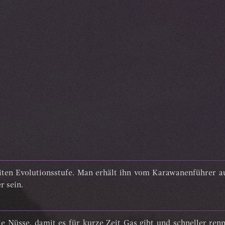
weiten Evolutionsstufe. Man erhält ihn vom Karawanenführer
r sein.
ie Nüsse, damit es für kurze Zeit Gas gibt und schneller re