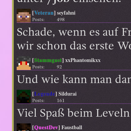
[
Veteran
]
seyfahni
Posts:
498
Schade, wenn es auf F
wir schon das erste W
[
Stammgast
]
xxPhantomikxx
Posts:
92
Und wie kann man dan
[
Legende
]
Sildurai
Posts:
161
Viel Spaß beim Leveln
[
QuestDev
]
Faustball