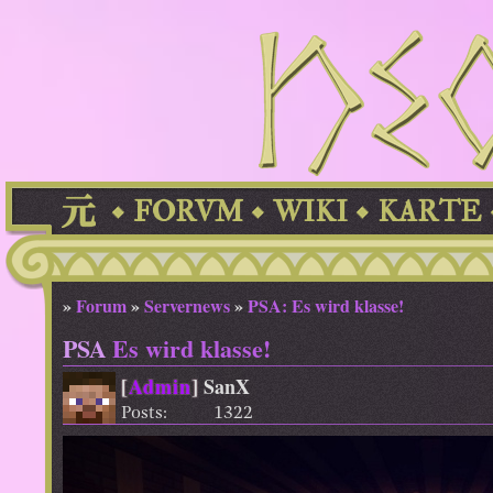
FORVM
WIKI
KARTE
»
Forum
»
Servernews
»
PSA: Es wird klasse!
PSA
Es wird klasse!
[
Admin
]
SanX
Posts:
1322