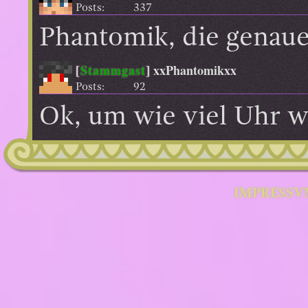
Posts:
337
Phantomik, die genau
[
Stammgast
]
xxPhantomikxx
Posts:
92
Ok, um wie viel Uhr wi
IMPRESSV