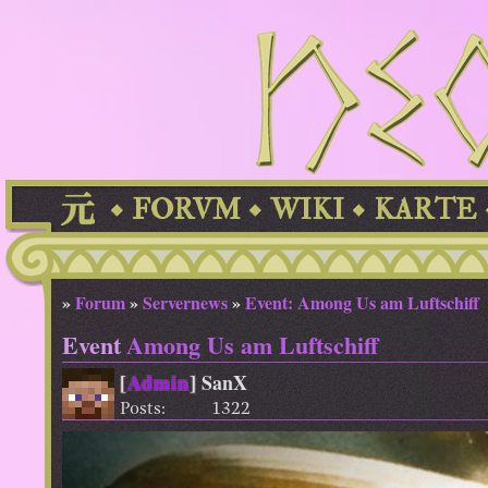
FORVM
WIKI
KARTE
»
Forum
»
Servernews
»
Event: Among Us am Luftschiff
Event
Among Us am Luftschiff
[
Admin
]
SanX
Posts:
1322