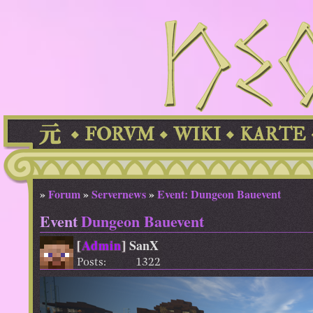
FORVM
WIKI
KARTE
»
Forum
»
Servernews
»
Event: Dungeon Bauevent
Event
Dungeon Bauevent
[
Admin
]
SanX
Posts:
1322