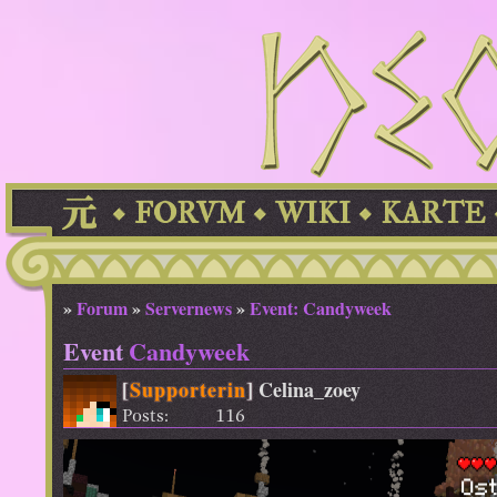
FORVM
WIKI
KARTE
»
Forum
»
Servernews
»
Event: Candyweek
Event
Candyweek
[
Supporterin
]
Celina_zoey
Posts:
116