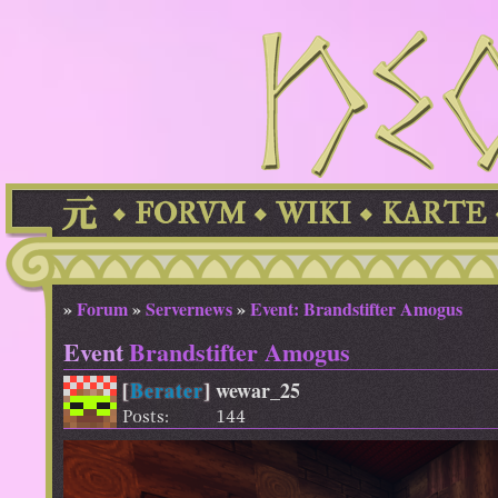
FORVM
WIKI
KARTE
»
Forum
»
Servernews
»
Event: Brandstifter Amogus
Event
Brandstifter Amogus
[
Berater
]
wewar_25
Posts:
144