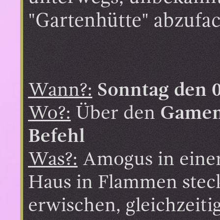
"Gartenhütte" abzufac
Wann?:
Sonntag den 
Wo?:
Über den
Gamema
Befehl
Was?:
Amogus in einer 
Haus in Flammen steck
erwischen, gleichzeit