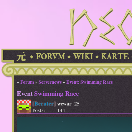
FORVM
WIKI
KARTE
»
Forum
»
Servernews
»
Event: Swimming Race
Event
Swimming Race
[
Berater
]
wewar_25
Posts:
144