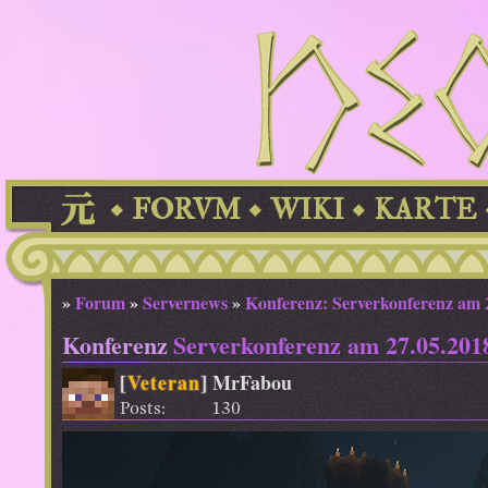
FORVM
WIKI
KARTE
»
Forum
»
Servernews
»
Konferenz: Serverkonferenz am 
Konferenz
Serverkonferenz am 27.05.201
[
Veteran
]
MrFabou
Posts:
130