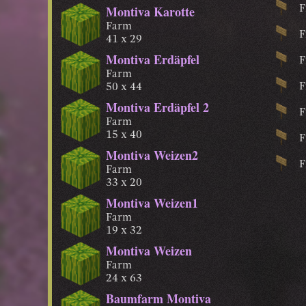
Montiva Karotte
F
Farm
F
41 x 29
Montiva Erdäpfel
F
Farm
F
50 x 44
Montiva Erdäpfel 2
F
Farm
15 x 40
F
Montiva Weizen2
F
Farm
33 x 20
Montiva Weizen1
Farm
19 x 32
Montiva Weizen
Farm
24 x 63
Baumfarm Montiva