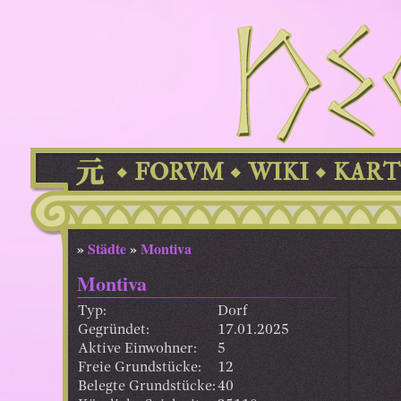
FORVM
WIKI
KART
»
Städte
»
Montiva
Montiva
Typ:
Dorf
Gegründet:
17.01.2025
Aktive Einwohner:
5
Freie Grundstücke:
12
Belegte Grundstücke:
40