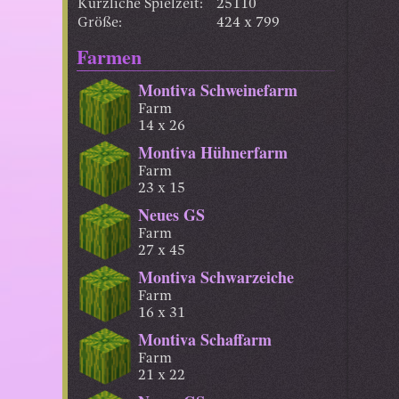
Kürzliche Spielzeit:
25110
Größe:
424 x 799
Farmen
Montiva Schweinefarm
Farm
14 x 26
Montiva Hühnerfarm
Farm
23 x 15
Neues GS
Farm
27 x 45
Montiva Schwarzeiche
Farm
16 x 31
Montiva Schaffarm
Farm
21 x 22