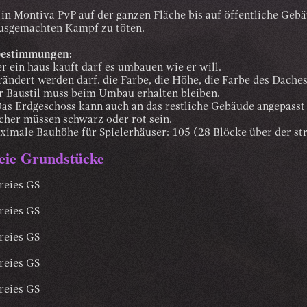
 in Montiva PvP auf der ganzen Fläche bis auf öffentliche Gebäu
ausgemachten Kampf zu töten.
bestimmungen:
r ein haus kauft darf es umbauen wie er will.
rändert werden darf. die Farbe, die Höhe, die Farbe des Daches
er Baustil muss beim Umbau erhalten bleiben.
 Das Erdgeschoss kann auch an das restliche Gebäude angepasst
cher müssen schwarz oder rot sein.
aximale Bauhöhe für Spielerhäuser: 105 (28 Blöcke über der st
eie Grundstücke
reies GS
reies GS
reies GS
reies GS
reies GS