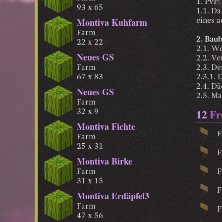
1. PvP:
93 x 65
1.1. Da
Montiva Kuhfarm
eines 
Farm
2. Bau
22 x 22
2.1. We
Neues GS
2.2. Ve
Farm
2.3. D
67 x 83
2.3.1.
2.4. Dä
Neues GS
2.5. M
Farm
12
Fr
32 x 9
Montiva Fichte
F
Farm
25 x 31
F
Montiva Birke
Farm
F
31 x 15
F
Montiva Erdäpfel3
Farm
F
47 x 56