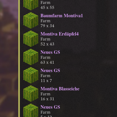
Farm
45 x 55
Baumfarm Montiva1
Farm
79 x 34
Montiva Erdäpfel4
Farm
52 x 43
Neues GS
Farm
63 x 41
Neues GS
Farm
11 x 7
Montiva Blasseiche
Farm
16 x 31
Neues GS
Farm