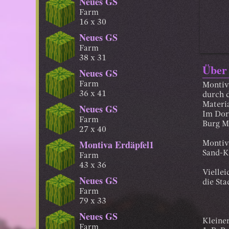
Neues GS
Farm
16 x 30
Neues GS
Farm
38 x 31
Über
Neues GS
Farm
Montiva
36 x 41
durch 
Materia
Neues GS
Im Dor
Farm
Burg M
27 x 40
Montiva Erdäpfel1
Montiv
Sand-Ki
Farm
43 x 36
Viellei
Neues GS
die Sta
Farm
79 x 33
Neues GS
Kleine
Farm