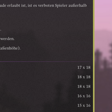
de erlaubt ist, ist es verboten Spieler außerhalb
.
 werden.
raßenhöhe).
17 x 18
18 x 18
18 x 18
16 x 16
15 x 16